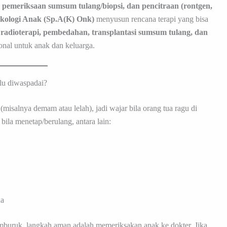
h, pemeriksaan sumsum tulang/biopsi, dan pencitraan (rontgen,
kologi Anak (Sp.A(K) Onk)
menyusun rencana terapi yang bisa
, radioterapi, pembedahan, transplantasi sumsum tulang, dan
nal untuk anak dan keluarga.
rlu diwaspadai?
misalnya demam atau lelah), jadi wajar bila orang tua ragu di
bila menetap/berulang, antara lain:
na
emburuk, langkah aman adalah memeriksakan anak ke dokter. Jika