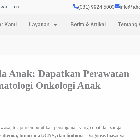
awa Timur
(031) 9924 5000
info@ahc
er Kami
Layanan
Berita & Artikel
Tentang
a Anak: Dapatkan Perawatan
matologi Onkologi Anak
ewasa, tetapi membutuhkan penanganan yang cepat dan sangat
leukemia, tumor otak/CNS, dan limfoma
. Diagnosis biasanya