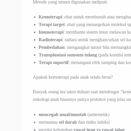
Metode yang umum digunakan meliputi:
Kemoterapi
: obat untuk membunuh atau mengham
Terapi target
: obat yang menargetkan molekul sp
Imunoterapi
: membantu sistem imun melawan k
Radioterapi
: radiasi untuk menghancurkan sel k
Pembedahan
: mengangkat tumor bila memungki
Transplantasi sumsum tulang
(pada kondisi tert
Terapi suportif
: menangani efek samping dan komp
Apakah kemoterapi pada anak selalu berat?
Banyak orang tua takut duluan saat mendengar “kemot
onkologi anak biasanya punya protokol yang jelas un
mencegah mual/muntah
(antiemetik)
memantau
sel darah
dan risiko infeksi
menilai kebutuhan
rawat inap vs rawat jalan