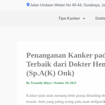
Skip
Jalan Undaan Wetan No 40-44, Surabaya, J
to
content
Tipe Kanker
Dokt
Penanganan Kanker pad
Terbaik dari Dokter He
(Sp.A(K) Onk)
By
Trenaldy Ikkyu
/
October 29, 2025
Kanker pada anak memang lebih jarang dibanding d
terarah. Jenis yang paling sering pada anak meliputi