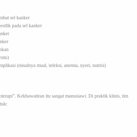
bat sel kanker
esifik pada sel kanker
anker
anker
nkan
entu)
likasi (misalnya mual, infeksi, anemia, nyeri, nutrisi)
erapi”. Kekhawatiran itu sangat manusiawi. Di praktik klinis, tim
tuk: