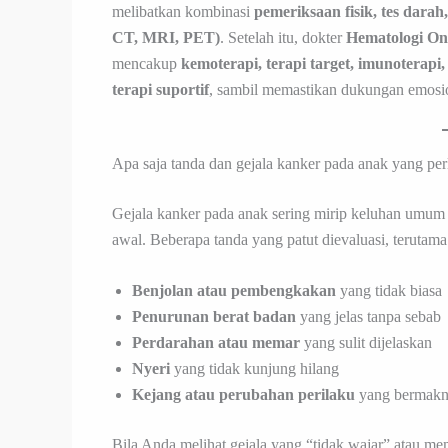
melibatkan kombinasi
pemeriksaan fisik, tes dara
CT, MRI, PET)
. Setelah itu, dokter
Hematologi On
mencakup
kemoterapi, terapi target, imunoterapi
terapi suportif
, sambil memastikan dukungan emosio
Apa saja tanda dan gejala kanker pada anak yang pe
Gejala kanker pada anak sering mirip keluhan umum (
awal. Beberapa tanda yang patut dievaluasi, terutama 
Benjolan atau pembengkakan
yang tidak biasa
Penurunan berat badan
yang jelas tanpa sebab
Perdarahan atau memar
yang sulit dijelaskan
Nyeri
yang tidak kunjung hilang
Kejang atau perubahan perilaku
yang bermak
Bila Anda melihat gejala yang “tidak wajar” atau m