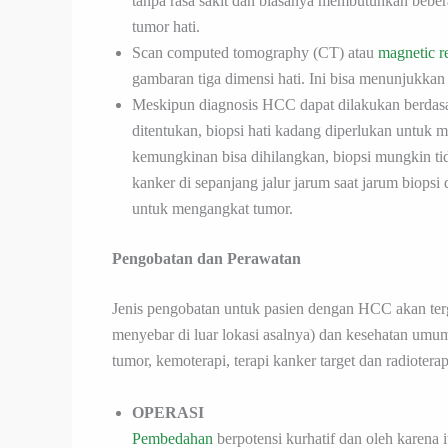
tanpa rasa sakit dan biasanya membutuhkan bebe
tumor hati.
Scan computed tomography (CT) atau
magnetic r
gambaran tiga dimensi hati. Ini bisa menunjukkan
Meskipun diagnosis HCC dapat dilakukan berdas
ditentukan, biopsi hati kadang diperlukan untuk 
kemungkinan bisa dihilangkan, biopsi mungkin tid
kanker di sepanjang jalur jarum saat jarum biopsi d
untuk mengangkat tumor.
Pengobatan dan Perawatan
Jenis pengobatan untuk pasien dengan HCC akan ter
menyebar di luar lokasi asalnya) dan kesehatan umum
tumor, kemoterapi, terapi kanker target dan radioterap
OPERASI
Pembedahan
berpotensi kurhatif dan oleh karena