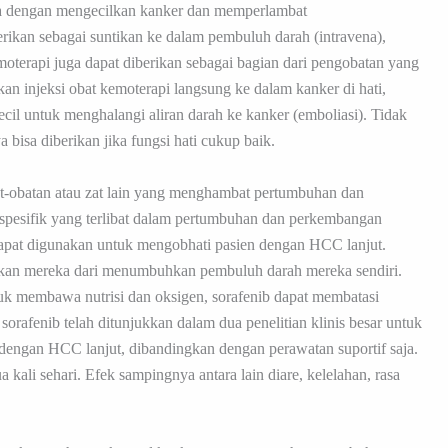
la dengan mengecilkan kanker dan memperlambat
ikan sebagai suntikan ke dalam pembuluh darah (intravena),
moterapi juga dapat diberikan sebagai bagian dari pengobatan yang
n injeksi obat kemoterapi langsung ke dalam kanker di hati,
cil untuk menghalangi aliran darah ke kanker (emboliasi). Tidak
bisa diberikan jika fungsi hati cukup baik.
t-obatan atau zat lain yang menghambat pertumbuhan dan
pesifik yang terlibat dalam pertumbuhan dan perkembangan
 dapat digunakan untuk mengobhati pasien dengan HCC lanjut.
kan mereka dari menumbuhkan pembuluh darah mereka sendiri.
uk membawa nutrisi dan oksigen, sorafenib dapat membatasi
fenib telah ditunjukkan dalam dua penelitian klinis besar untuk
engan HCC lanjut, dibandingkan dengan perawatan suportif saja.
 kali sehari. Efek sampingnya antara lain diare, kelelahan, rasa