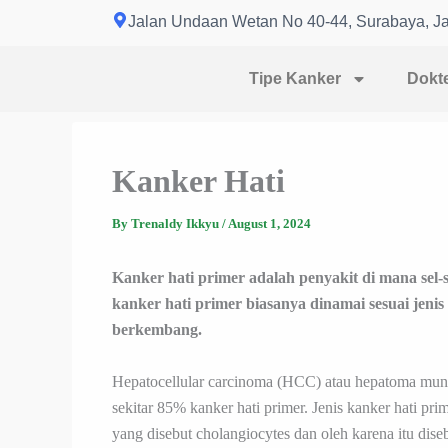
Skip
Jalan Undaan Wetan No 40-44, Surabaya, J
to
content
Tipe Kanker
Dokt
Kanker Hati
By
Trenaldy Ikkyu
/
August 1, 2024
Kanker hati primer adalah penyakit di mana sel-s
kanker hati primer biasanya dinamai sesuai jenis
berkembang.
Hepatocellular carcinoma (HCC) atau hepatoma munc
sekitar 85% kanker hati primer. Jenis kanker hati pr
yang disebut cholangiocytes dan oleh karena itu dis