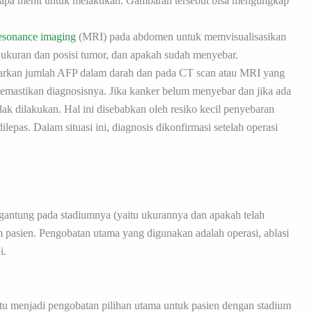
rapa menit untuk melakukan. Gambaran tersebut bisa mengungkap
esonance imaging
(MRI) pada abdomen untuk memvisualisasikan
 ukuran dan posisi tumor, dan apakah sudah menyebar.
arkan jumlah AFP dalam darah dan pada CT scan atau MRI yang
memastikan diagnosisnya. Jika kanker belum menyebar dan jika ada
ak dilakukan. Hal ini disebabkan oleh resiko kecil penyebaran
ilepas. Dalam situasi ini, diagnosis dikonfirmasi setelah operasi
gantung pada stadiumnya (yaitu ukurannya dan apakah telah
 pasien. Pengobatan utama yang digunakan adalah operasi, ablasi
i.
 itu menjadi pengobatan pilihan utama untuk pasien dengan stadium