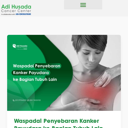
Skip
to
Tipe Kanker
content
Waspadai Penyebaran Kanker