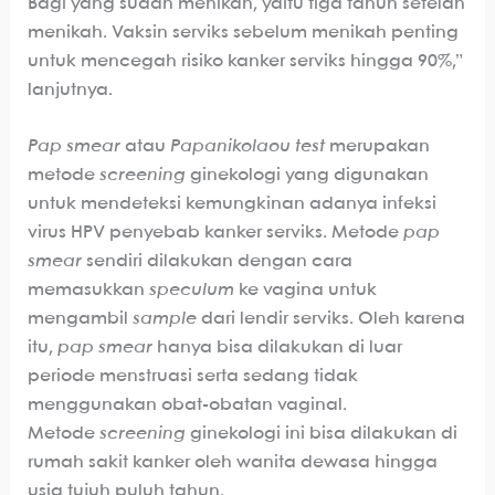
Bagi yang sudah menikah, yaitu tiga tahun setelah
menikah. Vaksin serviks sebelum menikah penting
untuk mencegah risiko kanker serviks hingga 90%,”
lanjutnya.
Pap smear
atau
Papanikolaou test
merupakan
metode
screening
ginekologi yang digunakan
untuk mendeteksi kemungkinan adanya infeksi
virus HPV penyebab kanker serviks. Metode
pap
smear
sendiri dilakukan dengan cara
memasukkan
speculum
ke vagina untuk
mengambil
sample
dari lendir serviks. Oleh karena
itu,
pap smear
hanya bisa dilakukan di luar
periode menstruasi serta sedang tidak
menggunakan obat-obatan vaginal.
Metode
screening
ginekologi ini bisa dilakukan di
rumah sakit kanker oleh wanita dewasa hingga
usia tujuh puluh tahun.