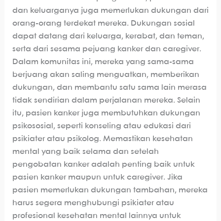
dan keluarganya juga memerlukan dukungan dari
orang-orang terdekat mereka. Dukungan sosial
dapat datang dari keluarga, kerabat, dan teman,
serta dari sesama pejuang kanker dan caregiver.
Dalam komunitas ini, mereka yang sama-sama
berjuang akan saling menguatkan, memberikan
dukungan, dan membantu satu sama lain merasa
tidak sendirian dalam perjalanan mereka. Selain
itu, pasien kanker juga membutuhkan dukungan
psikososial, seperti konseling atau edukasi dari
psikiater atau psikolog. Memastikan kesehatan
mental yang baik selama dan setelah
pengobatan kanker adalah penting baik untuk
pasien kanker maupun untuk caregiver. Jika
pasien memerlukan dukungan tambahan, mereka
harus segera menghubungi psikiater atau
profesional kesehatan mental lainnya untuk