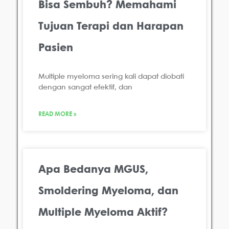
Bisa Sembuh? Memahami
Tujuan Terapi dan Harapan
Pasien
Multiple myeloma sering kali dapat diobati
dengan sangat efektif, dan
READ MORE »
Apa Bedanya MGUS,
Smoldering Myeloma, dan
Multiple Myeloma Aktif?