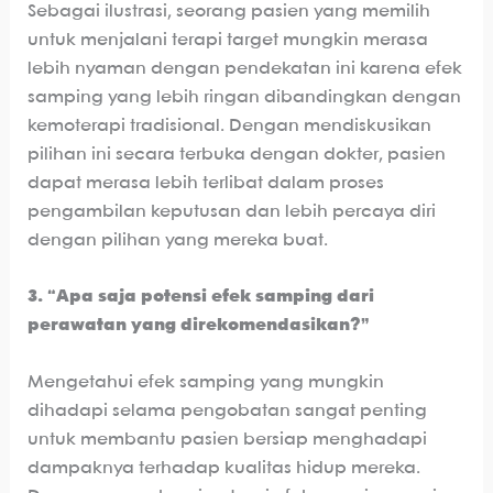
Sebagai ilustrasi, seorang pasien yang memilih
untuk menjalani terapi target mungkin merasa
lebih nyaman dengan pendekatan ini karena efek
samping yang lebih ringan dibandingkan dengan
kemoterapi tradisional. Dengan mendiskusikan
pilihan ini secara terbuka dengan dokter, pasien
dapat merasa lebih terlibat dalam proses
pengambilan keputusan dan lebih percaya diri
dengan pilihan yang mereka buat.
3. “Apa saja potensi efek samping dari
perawatan yang direkomendasikan?”
Mengetahui efek samping yang mungkin
dihadapi selama pengobatan sangat penting
untuk membantu pasien bersiap menghadapi
dampaknya terhadap kualitas hidup mereka.