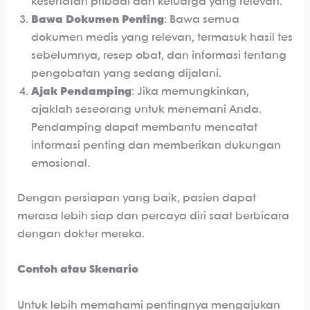
kesehatan pribadi dan keluarga yang relevan.
Bawa Dokumen Penting
: Bawa semua
dokumen medis yang relevan, termasuk hasil tes
sebelumnya, resep obat, dan informasi tentang
pengobatan yang sedang dijalani.
Ajak Pendamping
: Jika memungkinkan,
ajaklah seseorang untuk menemani Anda.
Pendamping dapat membantu mencatat
informasi penting dan memberikan dukungan
emosional.
Dengan persiapan yang baik, pasien dapat
merasa lebih siap dan percaya diri saat berbicara
dengan dokter mereka.
Contoh atau Skenario
Untuk lebih memahami pentingnya mengajukan