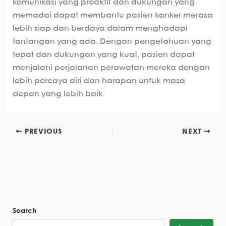
komunikasi yang proaktif dan dukungan yang
memadai dapat membantu pasien kanker merasa
lebih siap dan berdaya dalam menghadapi
tantangan yang ada. Dengan pengetahuan yang
tepat dan dukungan yang kuat, pasien dapat
menjalani perjalanan perawatan mereka dengan
lebih percaya diri dan harapan untuk masa
depan yang lebih baik.
PREVIOUS
NEXT
Search