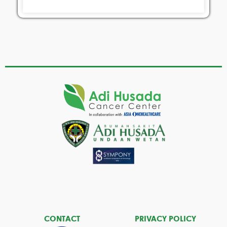
CONTACT
PRIVACY POLICY